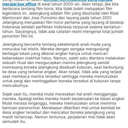
merajai box office
di awal tahun 2000-an. Akan tetapi, jika kita
berbicara tentang film horor, kita tidak boleh melupakan film
legendaris ini. Jelangkung adalah film yang disutradai oleh Rizal
Mantovani dan Jose Purnomo dan tayang pada tahun 2001.
Jelangkung merupakan film horor pertama yang tayang di bioskop
Indonesia setelah perfilman Indonesia terpuruk selama bertahun-
tahun. Sayangnya, tidak ada catatan resmi mengenai total jumlah
penonton film ini.
Jelangkung bercerita tentang sekelompok anak muda yang
menyukai hal mistis. Mereka dengan sengaja mengunjungi
berbagai lokasi yang dikenal angker hanya untuk mencari
keberadaan makhluk halus. Namun, salah satu diantara melakukan
sebuah ritual dan mengucapkan mantra jelangkung sambil
memasang boneka jelangkung disebuah kuburan, saat berkunjung
ke desa yang terkenal angker. Akan tetapi, tidak ada yang terjadi
saat membaca mantra tersebut sehingga mereka memutuskan
untuk pergi dan meninggalkan boneka tersebut di kuburan tanpa
mencabutnya.
Sejak saat itu, mereka mulai merasakan hal aneh mengganggu
mereka. Apalagi ketika mereka masih berpetualan ke lokasi angker.
Mulai merasa terganggu, mereka memutuskan untuk meminta
bantuan paranormal. Merekapun diberikan misi untuk kembali ke
desa angker tersebut dan mencabut boneka jelangkung yang
masih tertancap. Namun tentunya, perjalanan misi tidak akan
semudah itu.