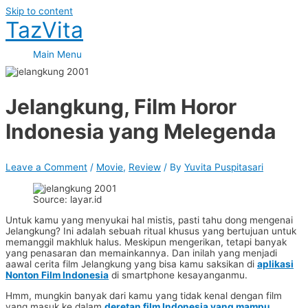
Skip to content
TazVita
Main Menu
Jelangkung, Film Horor
Indonesia yang Melegenda
Leave a Comment
/
Movie
,
Review
/ By
Yuvita Puspitasari
Source: layar.id
Untuk kamu yang menyukai hal mistis, pasti tahu dong mengenai
Jelangkung? Ini adalah sebuah ritual khusus yang bertujuan untuk
memanggil makhluk halus. Meskipun mengerikan, tetapi banyak
yang penasaran dan memainkannya. Dan inilah yang menjadi
aawal cerita film Jelangkung yang bisa kamu saksikan di
aplikasi
Nonton Film Indonesia
di smartphone kesayanganmu.
Hmm, mungkin banyak dari kamu yang tidak kenal dengan film
yang masuk ke dalam
deretan film Indonesia yang mampu