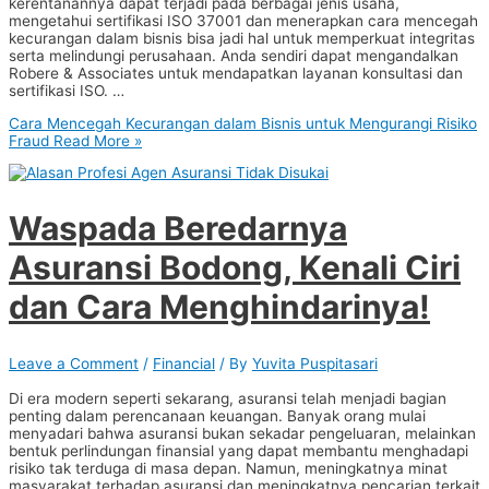
kerentanannya dapat terjadi pada berbagai jenis usaha,
mengetahui sertifikasi ISO 37001 dan menerapkan cara mencegah
kecurangan dalam bisnis bisa jadi hal untuk memperkuat integritas
serta melindungi perusahaan. Anda sendiri dapat mengandalkan
Robere & Associates untuk mendapatkan layanan konsultasi dan
sertifikasi ISO. …
Cara Mencegah Kecurangan dalam Bisnis untuk Mengurangi Risiko
Fraud
Read More »
Waspada Beredarnya
Asuransi Bodong, Kenali Ciri
dan Cara Menghindarinya!
Leave a Comment
/
Financial
/ By
Yuvita Puspitasari
Di era modern seperti sekarang, asuransi telah menjadi bagian
penting dalam perencanaan keuangan. Banyak orang mulai
menyadari bahwa asuransi bukan sekadar pengeluaran, melainkan
bentuk perlindungan finansial yang dapat membantu menghadapi
risiko tak terduga di masa depan. Namun, meningkatnya minat
masyarakat terhadap asuransi dan meningkatnya pencarian terkait