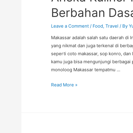
Berbahan Dasa
Leave a Comment
/
Food
,
Travel
/ By
Y
Makassar adalah salah satu daerah di I
yang nikmat dan juga terkenal di berbag
seperti coto makassar, sop konro, dan l
kamu juga bisa mengunjungi berbagai p
monoloog Makassar tempatmu …
Aneka
Read More »
Kuliner
Makassar
Berbahan
Dasar
Pisang