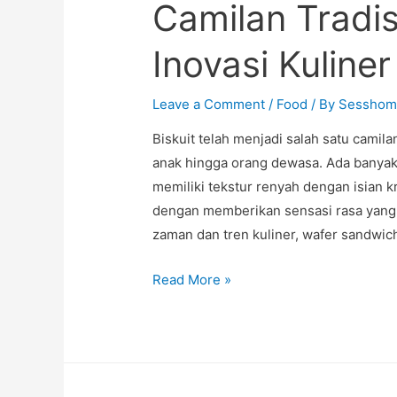
Camilan Tradis
Inovasi Kuline
Leave a Comment
/
Food
/ By
Sesshom
Biskuit telah menjadi salah satu camila
anak hingga orang dewasa. Ada banyak j
memiliki tekstur renyah dengan isian 
dengan memberikan sensasi rasa yang
zaman dan tren kuliner, wafer sandwich
Kreasi
Read More »
Makan
Biskuit:
Dari
Camilan