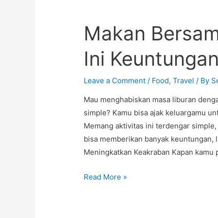
Tradisional
hingga
Makan Bersama
Inovasi
Kuliner
Ini Keuntunga
Modern
Leave a Comment
/
Food
,
Travel
/ By
S
Mau menghabiskan masa liburan denga
simple? Kamu bisa ajak keluargamu un
Memang aktivitas ini terdengar simple
bisa memberikan banyak keuntungan, lh
Meningkatkan Keakraban Kapan kamu p
Makan
Read More »
Bersama
Keluarga
di