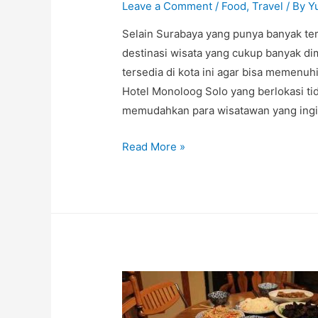
Leave a Comment
/
Food
,
Travel
/ By
Y
Selain Surabaya yang punya banyak tem
destinasi wisata yang cukup banyak di
tersedia di kota ini agar bisa memenuh
Hotel Monoloog Solo yang berlokasi ti
memudahkan para wisatawan yang ingi
Ragam
Read More »
Makanan
Khas
Solo
dengan
Rasa
Nikmat