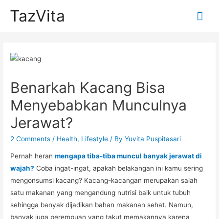
TazVita
Mai
Me
Benarkah Kacang Bisa
Menyebabkan Munculnya
Jerawat?
2 Comments
/
Health
,
Lifestyle
/ By
Yuvita Puspitasari
Pernah heran
mengapa tiba-tiba muncul banyak jerawat di
wajah?
Coba ingat-ingat, apakah belakangan ini kamu sering
mengonsumsi kacang? Kacang-kacangan merupakan salah
satu makanan yang mengandung nutrisi baik untuk tubuh
sehingga banyak dijadikan bahan makanan sehat. Namun,
banyak juga perempuan yang takut memakannya karena