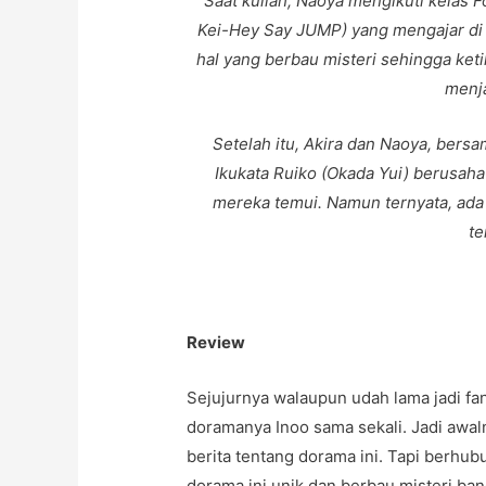
Saat kuliah, Naoya mengikuti kelas 
Kei-Hey Say JUMP) yang mengajar di k
hal yang berbau misteri sehingga keti
menja
Setelah itu, Akira dan Naoya, bers
Ikukata Ruiko (Okada Yui) berusah
mereka temui. Namun ternyata, ada s
te
Review
Sejujurnya walaupun udah lama jadi f
doramanya Inoo sama sekali. Jadi awaln
berita tentang dorama ini. Tapi berhu
dorama ini unik dan berbau misteri bang