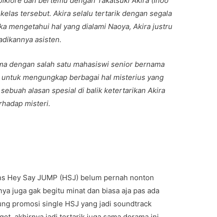
Folklore dan bertemu dengan Takatsuki Akira (Inoo
elas tersebut. Akira selalu tertarik dengan segala
ka mengetahui hal yang dialami Naoya, Akira justru
dikannya asisten.
ama dengan salah satu mahasiswi senior bernama
a untuk mengungkap berbagai hal misterius yang
ebuah alasan spesial di balik ketertarikan Akira
rhadap misteri.
ans Hey Say JUMP (HSJ) belum pernah nonton
ya juga gak begitu minat dan biasa aja pas ada
bung promosi single HSJ yang jadi soundtrack
et, akhirnya jadi tertarik juga sama dorama ini.