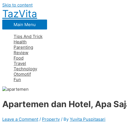
Skip to content
TazVita
Main Menu
Tips And Trick
Health
Parenting
Review
Food
Travel
Technology
Otomotif
Fun
Apartemen dan Hotel, Apa Sa
Leave a Comment
/
Property
/ By
Yuvita Puspitasari