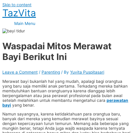
Skip to content
TazVita
Main Menu
Waspadai Mitos Merawat
Bayi Berikut Ini
Leave a Comment
/
Parenting
/ By
Yuvita Puspitasari
Merawat bayi bukanlah hal yang mudah, apalagi bagi orangtua
yang baru saja memiliki anak pertama. Terkadang mereka bahkan
membutuhkan bantuan orangtuanya karena dianggap lebih
berpengalaman atau jasa perawat profesional pada bulan awal
setelah melahirkan untuk membantu mengetahui cara
perawatan
bayi
yang benar.
Namun sayangnya, karena ketidaktahuan para orangtua baru,
banyak dari mereka yang kemudian merawat bayinya sesuai
dengan kepercayaan turun temurun. Memang ada beberapa yang
mungkin benar, tetapi Anda juga wajib waspada karena ternyata