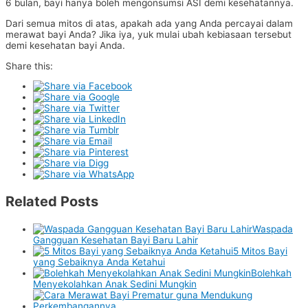
6 bulan, bayi hanya boleh mengonsumsi ASI demi kesehatannya.
Dari semua mitos di atas, apakah ada yang Anda percayai dalam
merawat bayi Anda? Jika iya, yuk mulai ubah kebiasaan tersebut
demi kesehatan bayi Anda.
Share this:
Related Posts
Waspada
Gangguan Kesehatan Bayi Baru Lahir
5 Mitos Bayi
yang Sebaiknya Anda Ketahui
Bolehkah
Menyekolahkan Anak Sedini Mungkin