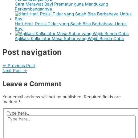
Cara Merawat Bayi Prematur guna Mendukung
Perkembangannya
Hati-Hati, Posisi Tidur yang Salah Bisa Berbahaya Untuk
Bayi
Aplikasi Kalkulator Masa Subur yang Wajib Bunda Coba
Post navigation
←
Previous Post
Next Post
→
Leave a Comment
Your email address will not be published.
Required fields are
marked
*
Type here..