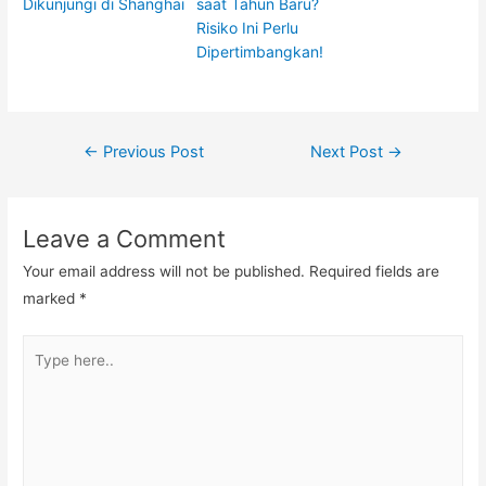
Dikunjungi di Shanghai
saat Tahun Baru?
Risiko Ini Perlu
Dipertimbangkan!
Post
←
Previous Post
Next Post
→
navigation
Leave a Comment
Your email address will not be published.
Required fields are
marked
*
Type
here..