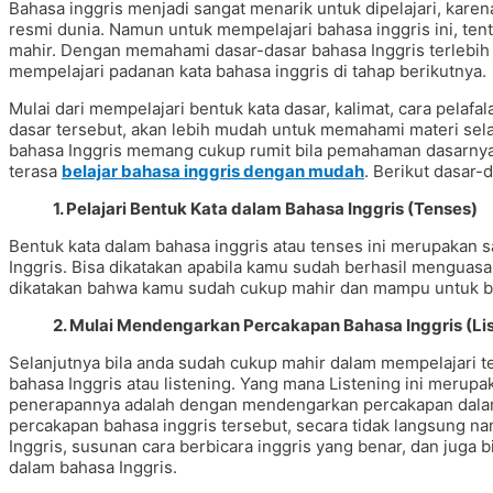
Bahasa inggris menjadi sangat menarik untuk dipelajari, karen
resmi dunia. Namun untuk mempelajari bahasa inggris ini, te
mahir. Dengan memahami dasar-dasar bahasa Inggris terlebih
mempelajari padanan kata bahasa inggris di tahap berikutnya.
Mulai dari mempelajari bentuk kata dasar, kalimat, cara pelaf
dasar tersebut, akan lebih mudah untuk memahami materi sela
bahasa Inggris memang cukup rumit bila pemahaman dasarnya
terasa
belajar bahasa inggris dengan mudah
. Berikut dasar-
1. Pelajari Bentuk Kata dalam Bahasa Inggris (Tenses)
Bentuk kata dalam bahasa inggris atau tenses ini merupakan 
Inggris. Bisa dikatakan apabila kamu sudah berhasil mengua
dikatakan bahwa kamu sudah cukup mahir dan mampu untuk bela
2. Mulai Mendengarkan Percakapan Bahasa Inggris (Li
Selanjutnya bila anda sudah cukup mahir dalam mempelajari 
bahasa Inggris atau listening. Yang mana Listening ini merupa
penerapannya adalah dengan mendengarkan percakapan dala
percakapan bahasa inggris tersebut, secara tidak langsung nan
Inggris, susunan cara berbicara inggris yang benar, dan juga 
dalam bahasa Inggris.