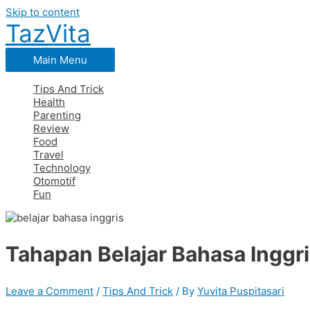
Skip to content
TazVita
Main Menu
Tips And Trick
Health
Parenting
Review
Food
Travel
Technology
Otomotif
Fun
Tahapan Belajar Bahasa Inggr
Leave a Comment
/
Tips And Trick
/ By
Yuvita Puspitasari