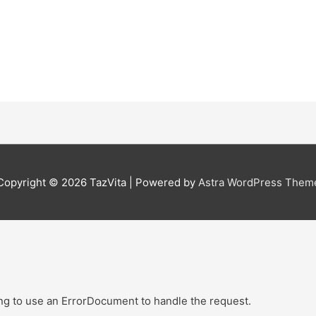
Copyright © 2026
TazVita
| Powered by
Astra WordPress Them
ing to use an ErrorDocument to handle the request.