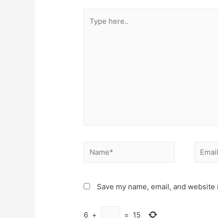
Type
here..
Name*
Email*
Save my name, email, and website i
6
+
=
15