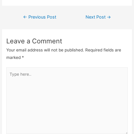
Post
←
Previous Post
Next Post
→
navigation
Leave a Comment
Your email address will not be published.
Required fields are
marked
*
Type
here..