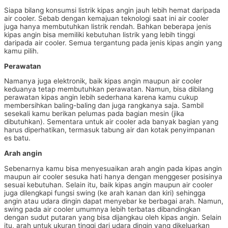
Siapa bilang konsumsi listrik kipas angin jauh lebih hemat daripada
air cooler. Sebab dengan kemajuan teknologi saat ini air cooler
juga hanya membutuhkan listrik rendah. Bahkan beberapa jenis
kipas angin bisa memiliki kebutuhan listrik yang lebih tinggi
daripada air cooler. Semua tergantung pada jenis kipas angin yang
kamu pilih.
Perawatan
Namanya juga elektronik, baik kipas angin maupun air cooler
keduanya tetap membutuhkan perawatan. Namun, bisa dibilang
perawatan kipas angin lebih sederhana karena kamu cukup
membersihkan baling-baling dan juga rangkanya saja. Sambil
sesekali kamu berikan pelumas pada bagian mesin (jika
dibutuhkan). Sementara untuk air cooler ada banyak bagian yang
harus diperhatikan, termasuk tabung air dan kotak penyimpanan
es batu.
Arah angin
Sebenarnya kamu bisa menyesuaikan arah angin pada kipas angin
maupun air cooler sesuka hati hanya dengan menggeser posisinya
sesuai kebutuhan. Selain itu, baik kipas angin maupun air cooler
juga dilengkapi fungsi swing (ke arah kanan dan kiri) sehingga
angin atau udara dingin dapat menyebar ke berbagai arah. Namun,
swing pada air cooler umumnya lebih terbatas dibandingkan
dengan sudut putaran yang bisa dijangkau oleh kipas angin. Selain
itu, arah untuk ukuran tinggi dari udara dingin yang dikeluarkan