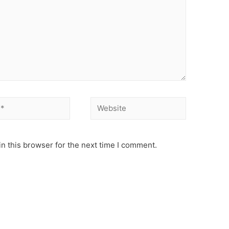
Website
n this browser for the next time I comment.