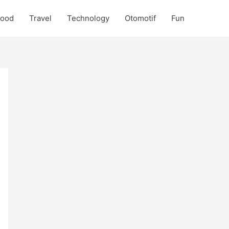
Food
Travel
Technology
Otomotif
Fun