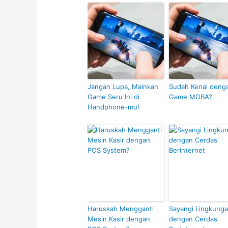
Jangan Lupa, Mainkan
Sudah Kenal deng
Game Seru Ini di
Game MOBA?
Handphone-mu!
Haruskah Mengganti
Sayangi Lingkung
Mesin Kasir dengan
dengan Cerdas