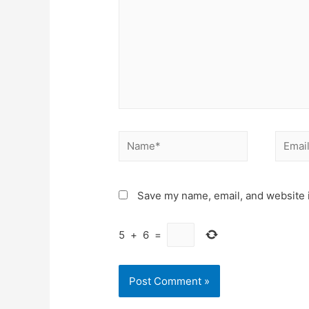
Name*
Email*
Save my name, email, and website i
5
+
6
=