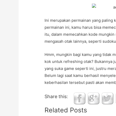
Ini merupakan permainan yang paling k
permainan ini, kamu harus bisa memec
itu, dalam memecahkan kode mungkin
mengasah otak lainnya, seperti sudoku
Hmm, mungkin bagi kamu yang tidak men
kok untuk refreshing otak? Bukannya j
yang suka game seperti ini, justru m
Belum lagi saat kamu berhasil menyele
keberhasilan tersebut pasti akan mem
Share this:
Related Posts