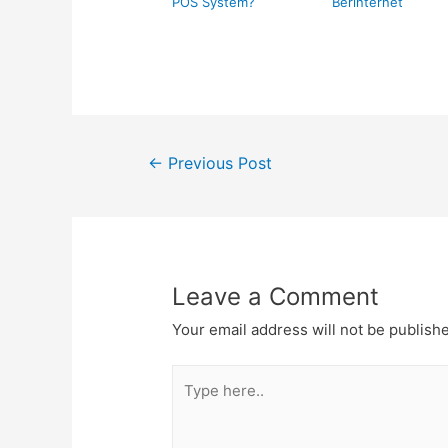
POS System?
Berinternet
Post
←
Previous Post
navigation
Leave a Comment
Your email address will not be publish
Type
here..