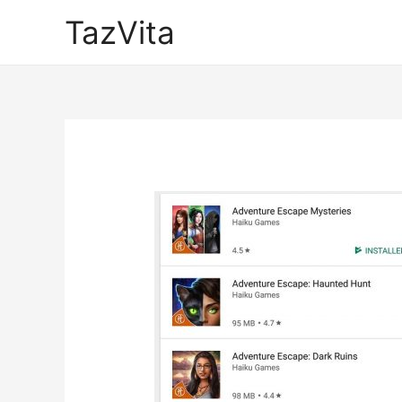
TazVita