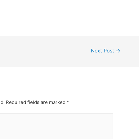
Next Post
→
ed.
Required fields are marked
*