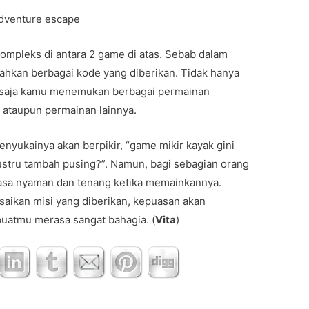
ompleks di antara 2 game di atas. Sebab dalam
ahkan berbagai kode yang diberikan. Tidak hanya
 saja kamu menemukan berbagai permainan
 ataupun permainan lainnya.
yukainya akan berpikir, “game mikir kayak gini
ustru tambah pusing?”. Namun, bagi sebagian orang
erasa nyaman dan tenang ketika memainkannya.
saikan misi yang diberikan, kepuasan akan
buatmu merasa sangat bahagia. (
Vita
)