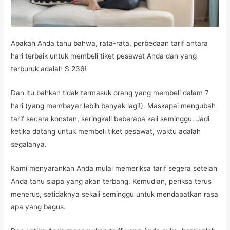
Apakah Anda tahu bahwa, rata-rata, perbedaan tarif antara
hari terbaik untuk membeli tiket pesawat Anda dan yang
terburuk adalah $ 236!
Dan itu bahkan tidak termasuk orang yang membeli dalam 7
hari (yang membayar lebih banyak lagi!). Maskapai mengubah
tarif secara konstan, seringkali beberapa kali seminggu. Jadi
ketika datang untuk membeli tiket pesawat, waktu adalah
segalanya.
Kami menyarankan Anda mulai memeriksa tarif segera setelah
Anda tahu siapa yang akan terbang. Kemudian, periksa terus
menerus, setidaknya sekali seminggu untuk mendapatkan rasa
apa yang bagus.