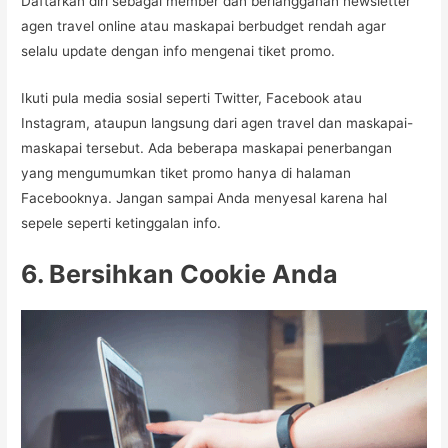
Daftarkan diri sebagai member dan berlangganan newsletter
agen travel online atau maskapai berbudget rendah agar
selalu update dengan info mengenai tiket promo.
Ikuti pula media sosial seperti Twitter, Facebook atau
Instagram, ataupun langsung dari agen travel dan maskapai-
maskapai tersebut. Ada beberapa maskapai penerbangan
yang mengumumkan tiket promo hanya di halaman
Facebooknya. Jangan sampai Anda menyesal karena hal
sepele seperti ketinggalan info.
6. Bersihkan Cookie Anda