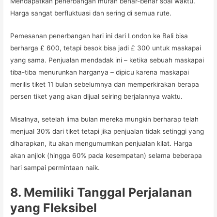
Mendapatkan penerbangan murah benar-benar soal waktu.
Harga sangat berfluktuasi dan sering di semua rute.
Pemesanan penerbangan hari ini dari London ke Bali bisa
berharga £ 600, tetapi besok bisa jadi £ 300 untuk maskapai
yang sama. Penjualan mendadak ini – ketika sebuah maskapai
tiba-tiba menurunkan harganya – dipicu karena maskapai
merilis tiket 11 bulan sebelumnya dan memperkirakan berapa
persen tiket yang akan dijual seiring berjalannya waktu.
Misalnya, setelah lima bulan mereka mungkin berharap telah
menjual 30% dari tiket tetapi jika penjualan tidak setinggi yang
diharapkan, itu akan mengumumkan penjualan kilat. Harga
akan anjlok (hingga 60% pada kesempatan) selama beberapa
hari sampai permintaan naik.
8. Memiliki Tanggal Perjalanan
yang Fleksibel