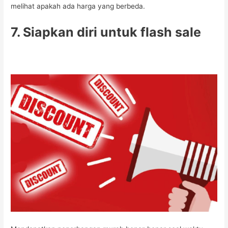
melihat apakah ada harga yang berbeda.
7. Siapkan diri untuk flash sale