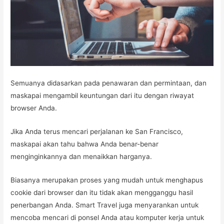
Semuanya didasarkan pada penawaran dan permintaan, dan
maskapai mengambil keuntungan dari itu dengan riwayat
browser Anda.
Jika Anda terus mencari perjalanan ke San Francisco,
maskapai akan tahu bahwa Anda benar-benar
menginginkannya dan menaikkan harganya.
Biasanya merupakan proses yang mudah untuk menghapus
cookie dari browser dan itu tidak akan mengganggu hasil
penerbangan Anda. Smart Travel juga menyarankan untuk
mencoba mencari di ponsel Anda atau komputer kerja untuk