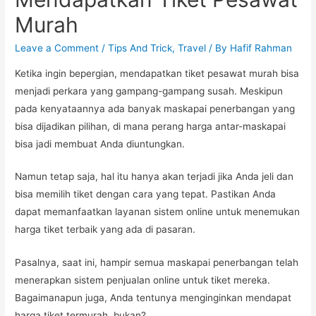
Murah
Leave a Comment
/
Tips And Trick
,
Travel
/ By
Hafif Rahman
Ketika ingin bepergian, mendapatkan tiket pesawat murah bisa
menjadi perkara yang gampang-gampang susah. Meskipun
pada kenyataannya ada banyak maskapai penerbangan yang
bisa dijadikan pilihan, di mana perang harga antar-maskapai
bisa jadi membuat Anda diuntungkan.
Namun tetap saja, hal itu hanya akan terjadi jika Anda jeli dan
bisa memilih tiket dengan cara yang tepat. Pastikan Anda
dapat memanfaatkan layanan sistem online untuk menemukan
harga tiket terbaik yang ada di pasaran.
Pasalnya, saat ini, hampir semua maskapai penerbangan telah
menerapkan sistem penjualan online untuk tiket mereka.
Bagaimanapun juga, Anda tentunya menginginkan mendapat
harga tiket termurah, bukan?