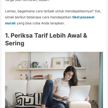
Lantas, bagaimana cara terbaik untuk mendapatkannya? Yuk,
simak berikut beberapa cara mendapatkan
tiket pesawat
murah
yang bisa coba Anda terapkan.
1. Periksa Tarif Lebih Awal &
Sering