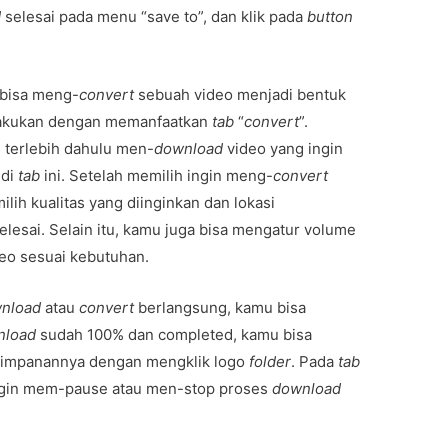
d
selesai pada menu “save to”, dan klik pada
button
 bisa meng-
convert
sebuah video menjadi bentuk
u lakukan dengan memanfaatkan
tab
“
convert
”.
terlebih dahulu men-
download
video yang ingin
 di
tab
ini. Setelah memilih ingin meng-
convert
lih kualitas yang diinginkan dan lokasi
elesai. Selain itu, kamu juga bisa mengatur volume
eo sesuai kebutuhan.
nload
atau
convert
berlangsung, kamu bisa
nload
sudah 100% dan completed, kamu bisa
impanannya dengan mengklik logo
folder
. Pada
tab
ingin mem-pause atau men-stop proses
download