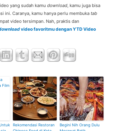
video yang sudah kamu
download
, kamu juga bisa
si ini. Caranya, kamu hanya perlu membuka
tab
mpat video tersimpan. Nah, praktis dan
download
video favoritmu dengan YTD Video
 Untuk
Rekomendasi Restoran
Begini Nih Orang Dulu
Asia
Chinese Food di Kota
Merawat Batik