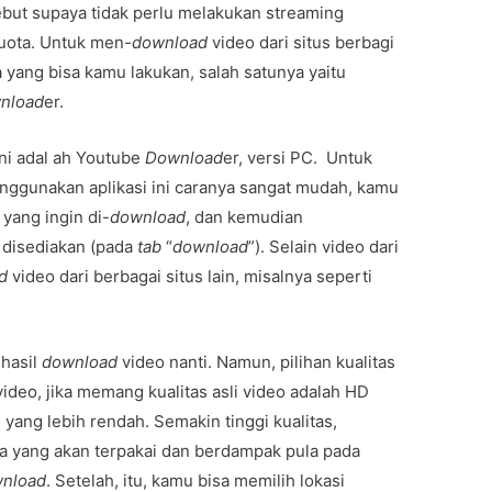
but supaya tidak perlu melakukan streaming
kuota. Untuk men-
download
video dari situs berbagi
 yang bisa kamu lakukan, salah satunya yaitu
nload
er.
ni adal ah Youtube
Download
er, versi PC. Untuk
ggunakan aplikasi ini caranya sangat mudah, kamu
yang ingin di-
download
, dan kemudian
 disediakan (pada
tab
“
download
”). Selain video dari
d
video dari berbagai situs lain, misalnya seperti
 hasil
download
video nanti. Namun, pilihan kualitas
 video, jika memang kualitas asli video adalah HD
 yang lebih rendah. Semakin tinggi kualitas,
a yang akan terpakai dan berdampak pula pada
nload
. Setelah, itu, kamu bisa memilih lokasi