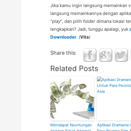
Jika kamu ingin langsung memainkan 
langsung memainkannya dengan aplika
“
play
”, dan pilih
folder
dimana lokasi te
lengkapkan? Jadi, tunggu apalagi, yuk
Downloader
. (
Vita
)
Share this:
Related Posts
Mendapat Keuntungan
Aplikasi Dramania
dengan Paket Internet
Para Pecinta Film 