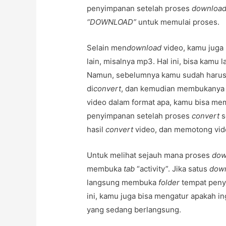
penyimpanan setelah proses
downloa
“DOWNLOAD”
untuk memulai proses.
Selain men
download
video, kamu juga
lain, misalnya mp3. Hal ini, bisa kam
Namun, sebelumnya kamu sudah harus 
di
convert
, dan kemudian membukanya
video dalam format apa, kamu bisa memi
penyimpanan setelah proses
convert
s
hasil
convert
video, dan memotong vid
Untuk melihat sejauh mana proses
dow
membuka
tab
“activity”. Jika satus
dow
langsung membuka
folder
tempat peny
ini, kamu juga bisa mengatur apakah 
yang sedang berlangsung.