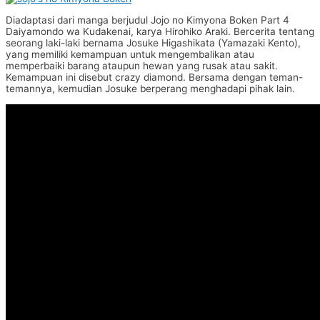
Diadaptasi dari manga berjudul Jojo no Kimyona Boken Part 4
Daiyamondo wa Kudakenai, karya Hirohiko Araki. Bercerita tentang
seorang laki-laki bernama Josuke Higashikata (Yamazaki Kento),
yang memiliki kemampuan untuk mengembalikan atau
memperbaiki barang ataupun hewan yang rusak atau sakit.
Kemampuan ini disebut crazy diamond. Bersama dengan teman-
temannya, kemudian Josuke berperang menghadapi pihak lain.