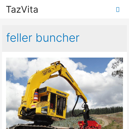
TazVita
Mai
Me
feller buncher