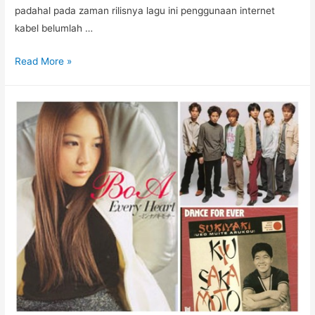
padahal pada zaman rilisnya lagu ini penggunaan internet
kabel belumlah …
Daftar
Read More »
Lagu
Jepang
yang
Di-
Cover