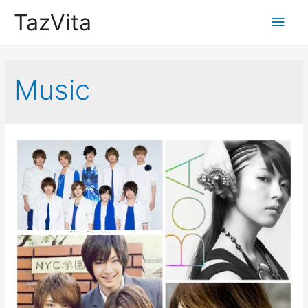
TazVita
Main
Men
Music