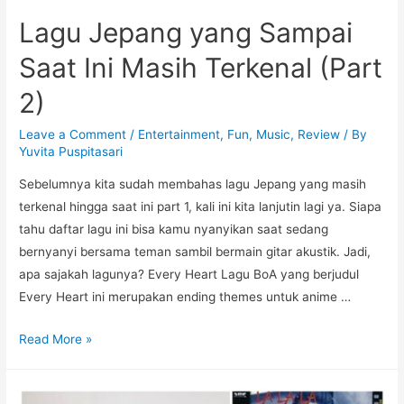
Lagu Jepang yang Sampai
Saat Ini Masih Terkenal (Part
2)
Leave a Comment
/
Entertainment
,
Fun
,
Music
,
Review
/ By
Yuvita Puspitasari
Sebelumnya kita sudah membahas lagu Jepang yang masih
terkenal hingga saat ini part 1, kali ini kita lanjutin lagi ya. Siapa
tahu daftar lagu ini bisa kamu nyanyikan saat sedang
bernyanyi bersama teman sambil bermain gitar akustik. Jadi,
apa sajakah lagunya? Every Heart Lagu BoA yang berjudul
Every Heart ini merupakan ending themes untuk anime …
Lagu
Read More »
Jepang
yang