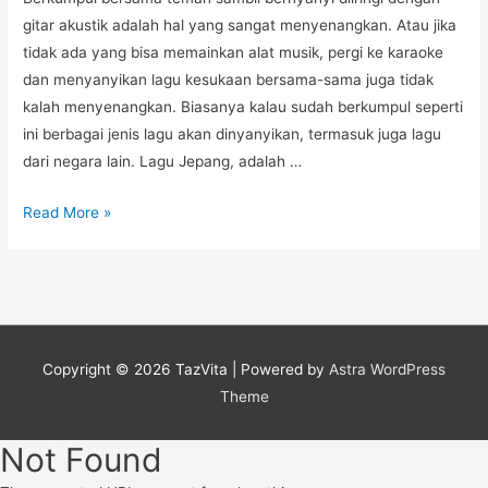
gitar akustik adalah hal yang sangat menyenangkan. Atau jika
tidak ada yang bisa memainkan alat musik, pergi ke karaoke
dan menyanyikan lagu kesukaan bersama-sama juga tidak
kalah menyenangkan. Biasanya kalau sudah berkumpul seperti
ini berbagai jenis lagu akan dinyanyikan, termasuk juga lagu
dari negara lain. Lagu Jepang, adalah …
Lagu
Read More »
Jepang
yang
Sampai
Saat
Ini
Copyright © 2026
TazVita
| Powered by
Astra WordPress
Masih
Theme
Terkenal
(Part
Not Found
1)