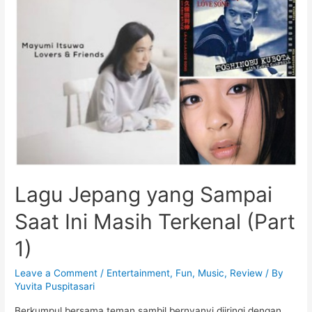
Sampai
Saat
Ini
Masih
Terkenal
(Part
2)
Lagu Jepang yang Sampai
Saat Ini Masih Terkenal (Part
1)
Leave a Comment
/
Entertainment
,
Fun
,
Music
,
Review
/ By
Yuvita Puspitasari
Berkumpul bersama teman sambil bernyanyi diiringi dengan