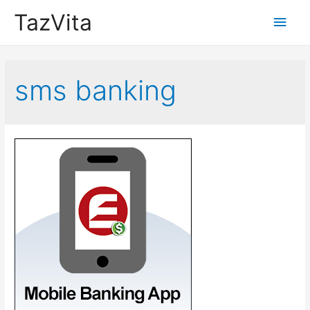
TazVita
Main
Men
sms banking