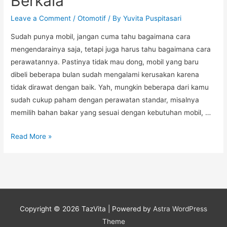
Berkala
Leave a Comment
/
Otomotif
/ By
Yuvita Puspitasari
Sudah punya mobil, jangan cuma tahu bagaimana cara
mengendarainya saja, tetapi juga harus tahu bagaimana cara
perawatannya. Pastinya tidak mau dong, mobil yang baru
dibeli beberapa bulan sudah mengalami kerusakan karena
tidak dirawat dengan baik. Yah, mungkin beberapa dari kamu
sudah cukup paham dengan perawatan standar, misalnya
memilih bahan bakar yang sesuai dengan kebutuhan mobil, …
Lakukan
Read More »
Rotasi
Ban
Secara
Berkala
Copyright © 2026
TazVita
| Powered by
Astra WordPress
Theme