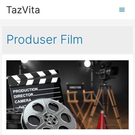
TazVita
Main
Men
Produser Film