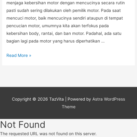
menjaga kebersihan motor dengan mencucinya secara rutin
pasti sudah sering dilakukan oleh pemilik motor. Pada saat
mencuci motor, baik mencucinya sendiri ataupun di tempat
pencucian motor, umumnya kita akan terfokus pada
kebersihan body, rantai, dan ban motor. Padahal, ada satu
bagian lagi pada motor yang harus diperhatikan …
Bersihkan
Read More »
Tangki
Bensin
Motor
Secara
Rutin
Copyright © 2026
TazVita
| Powered by
Astra WordPress
Theme
Not Found
The requested URL was not found on this server.