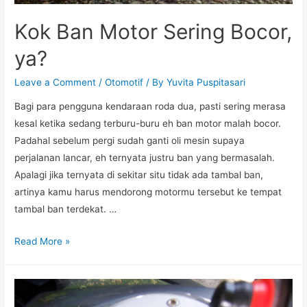
Kok Ban Motor Sering Bocor,
ya?
Leave a Comment
/
Otomotif
/ By
Yuvita Puspitasari
Bagi para pengguna kendaraan roda dua, pasti sering merasa
kesal ketika sedang terburu-buru eh ban motor malah bocor.
Padahal sebelum pergi sudah ganti oli mesin supaya
perjalanan lancar, eh ternyata justru ban yang bermasalah.
Apalagi jika ternyata di sekitar situ tidak ada tambal ban,
artinya kamu harus mendorong motormu tersebut ke tempat
tambal ban terdekat. …
Kok
Read More »
Ban
Motor
Sering