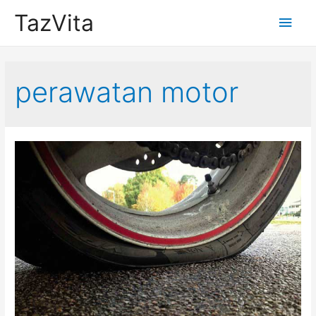
TazVita
Main
Men
perawatan motor