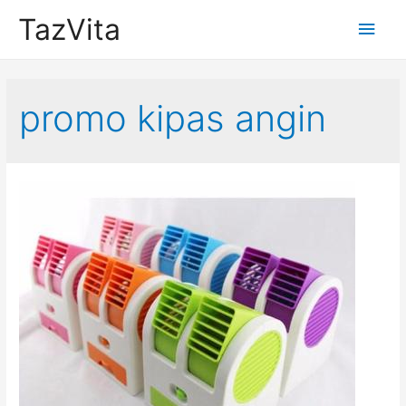
TazVita
Main
Men
promo kipas angin