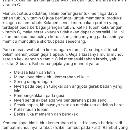
saja yuk kita bahas tentang penyakit ini dan hubungannya dengan
vitamin C.
Menurut situs alodokter, selain berfungsi untuk menjaga daya
tahan tubuh, vitamin C juga berfungsi untuk membantu produksi
kolagen dalam tubuh. Kolagen sendiri merupakan protein yang
terdapat pada berbagai jaringan tubuh. Ketika tubuh kekurangan
vitamin C, maka serat kolagen tidak akan dapat diperbaiki. Hal ini
akan memicu munculnya kerusakan jaringan yang pada akhirnya
memicu munculnya skorbut pada seseorang.
Pada masa awal tubuh kekurangan vitamin C, seringkali tubuh
belum menunjukkan gejala apapun. Gejala biasanya mulai muncul
setelah kekurangan vitamin C ini memasuki tahap kronis, yaitu
sekitar 3 bulan. Beberapa gejala yang muncul yaitu:
Merasa lelah dan letih
Munculnya bintik biru kemerahan di kulit.
Sering uring-uringan
Nyeri pada bagian tungkai dan anggota gerak badan yang
lain
Pembengkakkan pada gusi
Nyeri sendi akibat adanya pendarahan pada sendi
Sesak napas, khususnya setelah melakukan aktivitas berat
Kulit mudah lebam
Bekas luka memerah dan bengkak
Kemunculnya bintik biru kemerahan di kulit biasanya berlokasi di
tempat munculnya rambut (folikel rambut pada kulit). Rambut yang