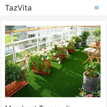
TazVita
Main
Men