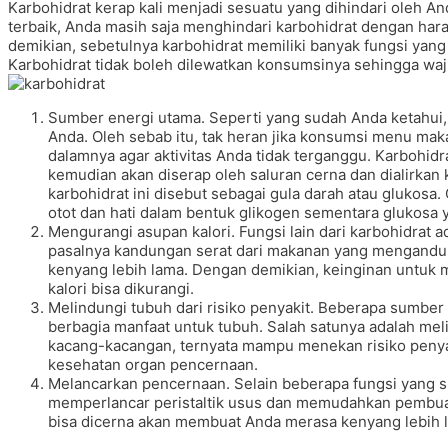
Karbohidrat kerap kali menjadi sesuatu yang dihindari oleh 
terbaik, Anda masih saja menghindari karbohidrat dengan ha
demikian, sebetulnya karbohidrat memiliki banyak fungsi yang
Karbohidrat tidak boleh dilewatkan konsumsinya sehingga waj
Sumber energi utama. Seperti yang sudah Anda ketahui
Anda. Oleh sebab itu, tak heran jika konsumsi menu mak
dalamnya agar aktivitas Anda tidak terganggu. Karbohid
kemudian akan diserap oleh saluran cerna dan dialirkan 
karbohidrat ini disebut sebagai gula darah atau glukosa.
otot dan hati dalam bentuk glikogen sementara glukosa y
Mengurangi asupan kalori. Fungsi lain dari karbohidrat 
pasalnya kandungan serat dari makanan yang mengand
kenyang lebih lama. Dengan demikian, keinginan untuk
kalori bisa dikurangi.
Melindungi tubuh dari risiko penyakit. Beberapa sumber ka
berbagia manfaat untuk tubuh. Salah satunya adalah meli
kacang-kacangan, ternyata mampu menekan risiko penyaki
kesehatan organ pencernaan.
Melancarkan pencernaan. Selain beberapa fungsi yang su
memperlancar peristaltik usus dan memudahkan pembuang
bisa dicerna akan membuat Anda merasa kenyang lebih 