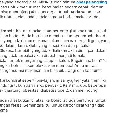
Anda yang sedang diet. Meski sudah minum
obat pelangsing
rapan untuk menurunan berat badan secara cepat. Namun
 bisa menunjang aktivitas organ tubuh Anda sehari-hari.
ib untuk selalu ada di dalam menu harian makan Anda.
, karbohidrat merupakan sumber energi utama untuk tubuh
anan harian Anda haruslah memiliki sumber karbohidrat di
rat yang ada dalam makanan akan dicerna menjadi gula, yang
ke dalam darah. Gula yang dihasilkan dari pecahan
 Glukosa berlebih yang tidak dialirkan akan disimpan dalam
ang tidak terpakai akan diubah menjadi lemak.
adalah untuk mengurangi asupan kalori. Bagaimana bisa? Ya,
ung karbohidrat kompleks akan membuat Anda merasa
 mengonsumsi makanan lain bisa dikurangi dan konsumsi
rbohidrat seperti biji-bijian, misalnya, ternyata memiliki
ndungi tubuh dari risiko penyakit. Kentang, ubi, beberapa
t jantung, obesitas, diabetes tipe 2, dan melindungi
dah disebutkan di atas, karbohidrat juga berfungsi untuk
an feses. Sementara itu, untuk karbohidrat yang tidak
lama.