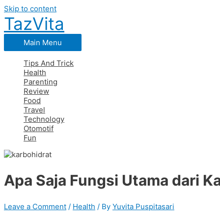
Skip to content
TazVita
Main Menu
Tips And Trick
Health
Parenting
Review
Food
Travel
Technology
Otomotif
Fun
Apa Saja Fungsi Utama dari K
Leave a Comment
/
Health
/ By
Yuvita Puspitasari